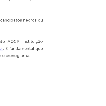
a candidatos negros ou
uto AOCP, instituição
br
. É fundamental que
 e o cronograma.