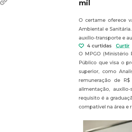
mil
O certame oferece v
Ambiental e Sanitária
auxílio-transporte e au
4 curtidas
Curtir
O MPGO (Ministério P
Público que visa o p
superior, como Anal
remuneração de R$ 1
alimentação, auxílio
requisito é a graduaç
compatível na área e 