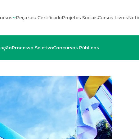
ursos
Peça seu Certificado
Projetos Sociais
Cursos Livres
Notí
tação
Processo Seletivo
Concursos Públicos