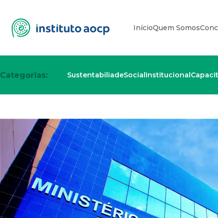
Início
Quem Somos
Conc
Categorias:
Sustentabiliade
Social
Institucional
Capaci